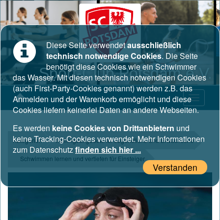
Diese Seite verwendet
ausschließlich
technisch notwendige Cookies
. Die Seite
benötigt diese Cookies wie ein Schwimmer
Sport-Club Potsdam e.V.
das Wasser. Mit diesen technisch notwendigen Cookies
(auch First-Party-Cookies genannt) werden z.B. das
Anmelden und der Warenkorb ermöglicht und diese
Cookies liefern keinerlei Daten an andere Webseiten.
Es werden
keine Cookies von Drittanbietern
und
keine Tracking-Cookies verwendet. Mehr Informationen
Kategorien
Trainingsangebote für Jugendliche und Erwachsene
zum Datenschutz
finden sich hier ...
Schwimmen lernen und vertiefen für Einsteiger
Verstanden