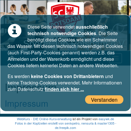
Diese Seite verwendet
ausschließlich
technisch notwendige Cookies
. Die Seite
benötigt diese Cookies wie ein Schwimmer
Sport-Club Potsdam e.V.
das Wasser. Mit diesen technisch notwendigen Cookies
(auch First-Party-Cookies genannt) werden z.B. das
Anmelden und der Warenkorb ermöglicht und diese
Cookies liefern keinerlei Daten an andere Webseiten.
Es werden
keine Cookies von Drittanbietern
und
Impressum
keine Tracking-Cookies verwendet. Mehr Informationen
zum Datenschutz
finden sich hier ...
Verstanden
Impressum
WebKurs - DIE Online-Kursverwaltung
ist ein Projekt von
easywk.de
Fotos in der Kopfzeilen erstellt von senivpetro, nensuria & master1305 -
de.freepik.com