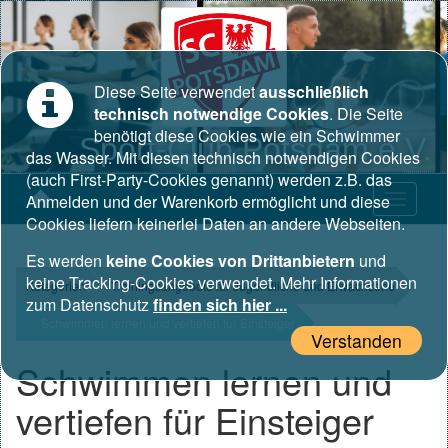
Diese Seite verwendet
ausschließlich
technisch notwendige Cookies
. Die Seite
benötigt diese Cookies wie ein Schwimmer
Sport-Club Potsdam e.V.
das Wasser. Mit diesen technisch notwendigen Cookies
(auch First-Party-Cookies genannt) werden z.B. das
Anmelden und der Warenkorb ermöglicht und diese
Cookies liefern keinerlei Daten an andere Webseiten.
Es werden
keine Cookies von Drittanbietern
und
keine Tracking-Cookies verwendet. Mehr Informationen
Kategorien
Trainingsangebote für Jugendliche und Erwachsene
zum Datenschutz
finden sich hier ...
Schwimmen lernen und vertiefen für Einsteiger
Verstanden
Schwimmen lernen und
vertiefen für Einsteiger